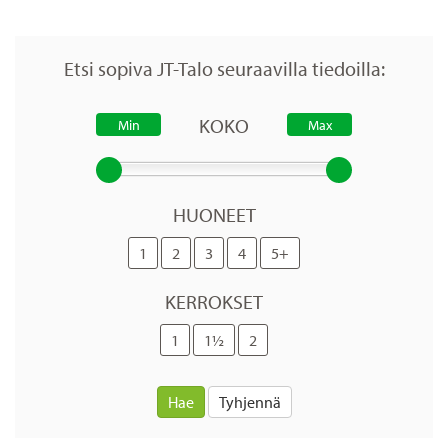
Etsi sopiva JT-Talo seuraavilla tiedoilla:
KOKO
HUONEET
1
2
3
4
5+
KERROKSET
1
1½
2
Hae
Tyhjennä