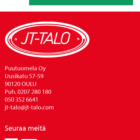
Puutuomela Oy
Uusikatu 57-59
90120 OULU
Puh. 0207 280 180
050 352 6641
jt-talo@jt-talo.com
Seuraa meitä