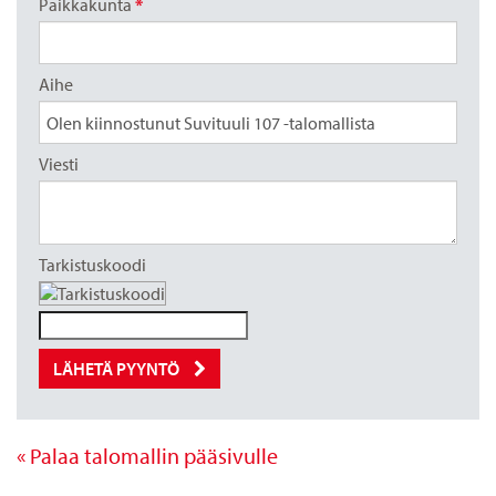
Paikkakunta
*
Aihe
Viesti
Tarkistuskoodi
LÄHETÄ PYYNTÖ
« Palaa talomallin pääsivulle