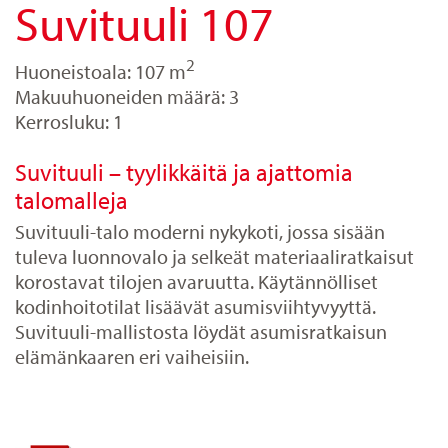
Suvituuli 107
2
Huoneistoala: 107 m
Makuuhuoneiden määrä: 3
Kerrosluku: 1
Suvituuli – tyylikkäitä ja ajattomia
talomalleja
Suvituuli-talo moderni nykykoti, jossa sisään
tuleva luonnovalo ja selkeät materiaaliratkaisut
korostavat tilojen avaruutta. Käytännölliset
kodinhoitotilat lisäävät asumisviihtyvyyttä.
Suvituuli-mallistosta löydät asumisratkaisun
elämänkaaren eri vaiheisiin.