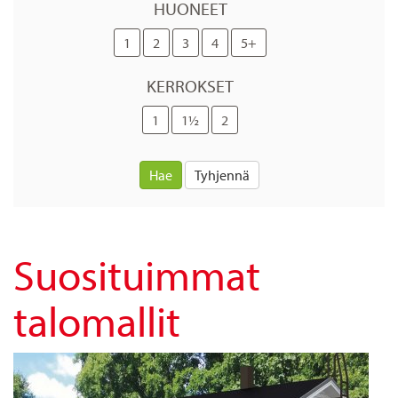
HUONEET
1
2
3
4
5+
KERROKSET
1
1½
2
Hae
Tyhjennä
Suosituimmat
talomallit