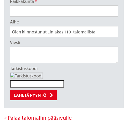
Paikkakunta
*
Aihe
Viesti
Tarkistuskoodi
LÄHETÄ PYYNTÖ
« Palaa talomallin pääsivulle