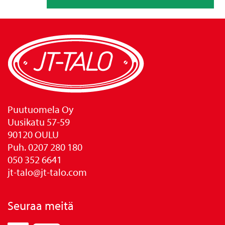
Puutuomela Oy
Uusikatu 57-59
90120 OULU
Puh. 0207 280 180
050 352 6641
jt-talo@jt-talo.com
Seuraa meitä