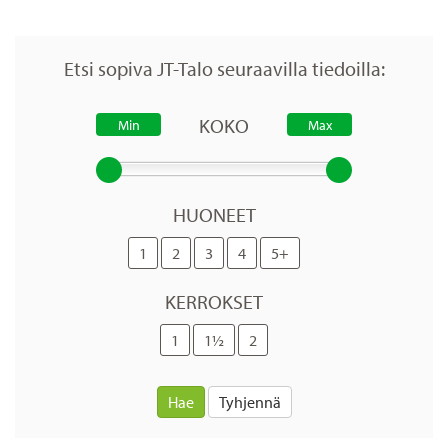
Etsi sopiva JT-Talo seuraavilla tiedoilla:
KOKO
HUONEET
1
2
3
4
5+
KERROKSET
1
1½
2
Hae
Tyhjennä