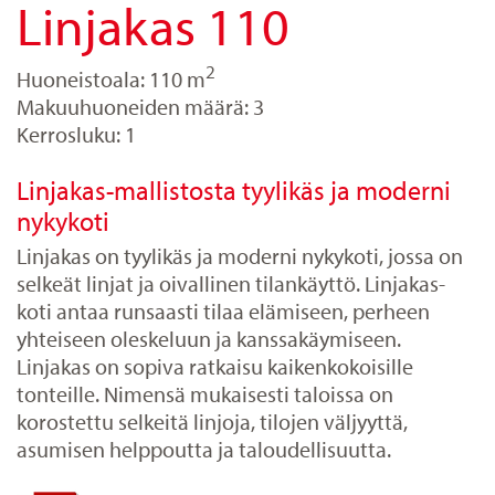
Linjakas 110
2
Huoneistoala: 110 m
Makuuhuoneiden määrä: 3
Kerrosluku: 1
Linjakas-mallistosta tyylikäs ja moderni
nykykoti
Linjakas on tyylikäs ja moderni nykykoti, jossa on
selkeät linjat ja oivallinen tilankäyttö. Linjakas-
koti antaa runsaasti tilaa elämiseen, perheen
yhteiseen oleskeluun ja kanssakäymiseen.
Linjakas on sopiva ratkaisu kaikenkokoisille
tonteille. Nimensä mukaisesti taloissa on
korostettu selkeitä linjoja, tilojen väljyyttä,
asumisen helppoutta ja taloudellisuutta.