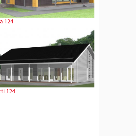
ea 124
ti 124