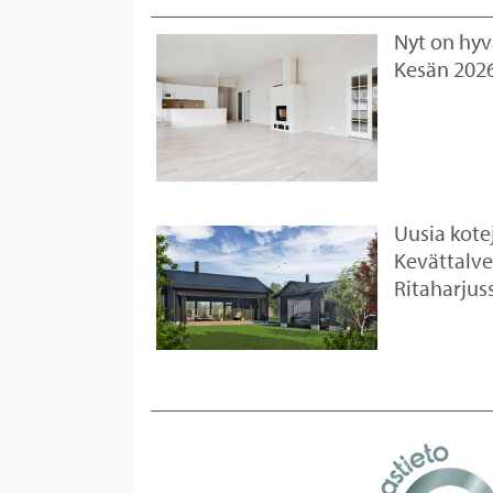
Nyt on hy
Kesän 2026
Uusia kote
Kevättalve
Ritaharjus