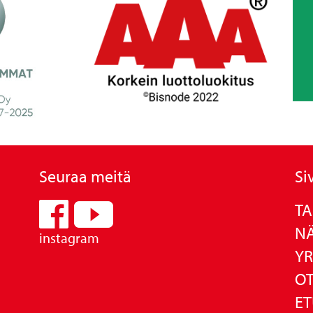
Seuraa meitä
Si
TA
N
instagram
YR
OT
ET