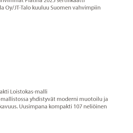
a Oy/JT-Talo kuuluu Suomen vahvimpiin
kti Loistokas-malli
–mallistossa yhdistyvät moderni muotoilu ja
avuus. Uusimpana kompakti 107 neliöinen