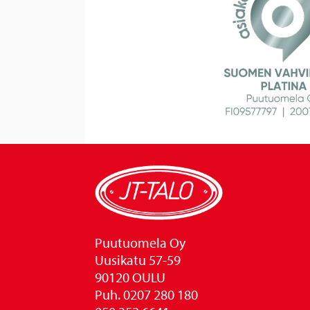
Puutuomela Oy
Uusikatu 57-59
90120 OULU
Puh. 0207 280 180