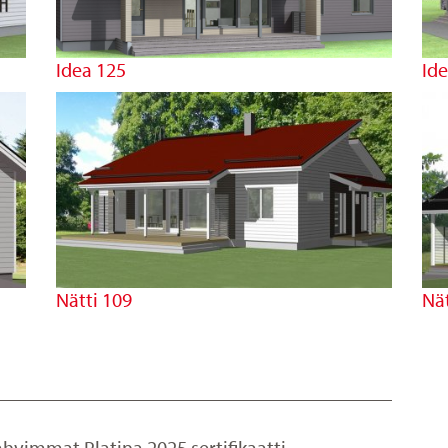
Idea 125
Id
Nätti 109
Nät
vimmat Platina 2025 sertifikaatti