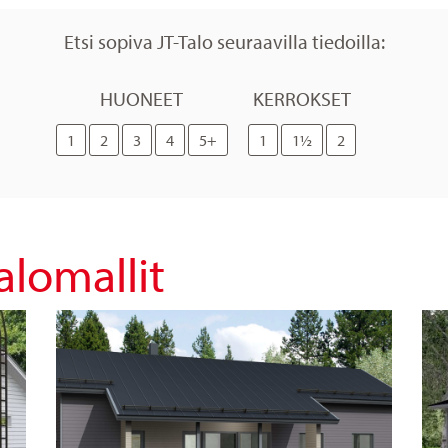
Etsi sopiva JT-Talo seuraavilla tiedoilla:
HUONEET
KERROKSET
1
2
3
4
5+
1
1½
2
lomallit