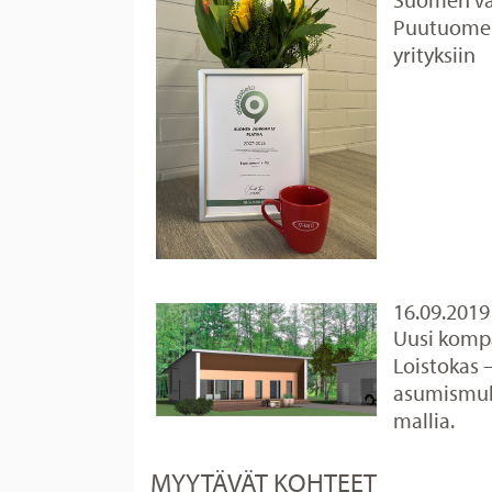
Puutuomel
yrityksiin
16.09.2019
Uusi kompa
Loistokas 
asumismuk
mallia.
MYYTÄVÄT KOHTEET