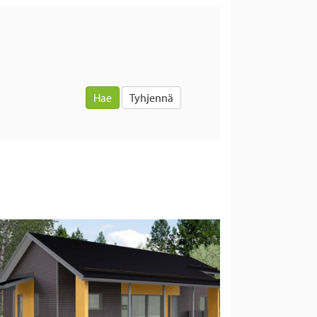
Hae
Tyhjennä