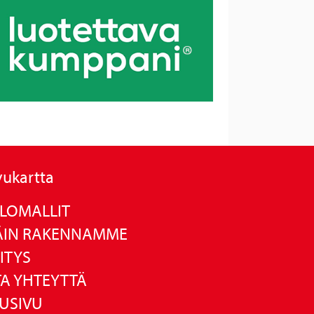
vukartta
LOMALLIT
ÄIN RAKENNAMME
ITYS
A YHTEYTTÄ
USIVU