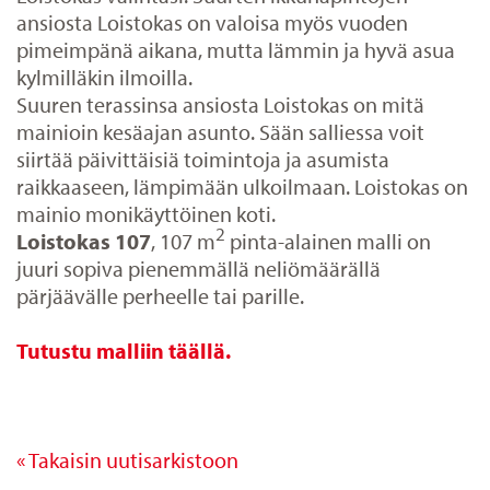
ansiosta Loistokas on valoisa myös vuoden
pimeimpänä aikana, mutta lämmin ja hyvä asua
kylmilläkin ilmoilla.
Suuren terassinsa ansiosta Loistokas on mitä
mainioin kesäajan asunto. Sään salliessa voit
siirtää päivittäisiä toimintoja ja asumista
raikkaaseen, lämpimään ulkoilmaan. Loistokas on
mainio monikäyttöinen koti.
2
Loistokas 107
, 107 m
pinta-alainen malli on
juuri sopiva pienemmällä neliömäärällä
pärjäävälle perheelle tai parille.
Tutustu malliin täällä.
« Takaisin uutisarkistoon