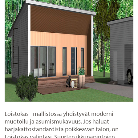
Loistokas –mallistossa yhdistyvät moderni
muotoilu ja asumismukavuus. Jos haluat
harjakattostandardista poikkeavan talon, on
Loistokas valintasi. Suurten ikkunapintojen