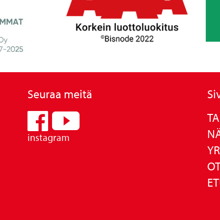
Seuraa meitä
Si
TA
N
instagram
YR
OT
ET