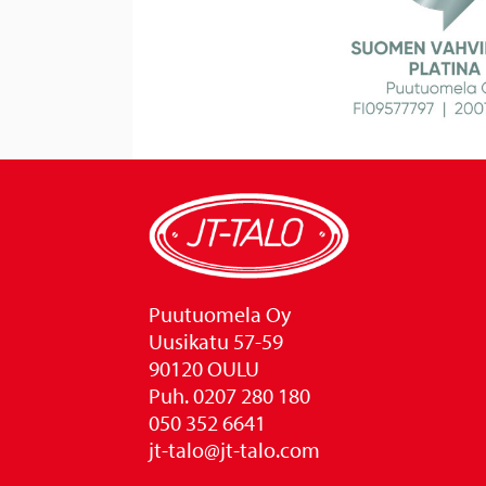
Puutuomela Oy
Uusikatu 57-59
90120 OULU
Puh. 0207 280 180
050 352 6641
jt-talo@jt-talo.com