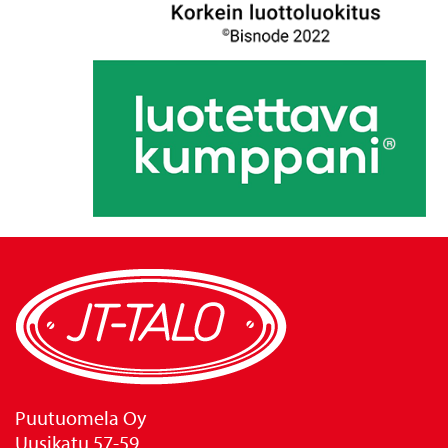
Puutuomela Oy
Uusikatu 57-59