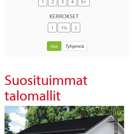
1
2
3
4
5+
KERROKSET
1
1½
2
Hae
Tyhjennä
Suosituimmat
talomallit